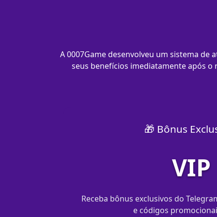
A 0007Game desenvolveu um sistema de ati
seus benefícios imediatamente após o r
🎁 Bônus Exclu
VIP
Receba bônus exclusivos do Telegra
e códigos promocionai