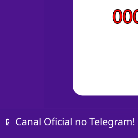
📱 Canal Oficial no Telegram!