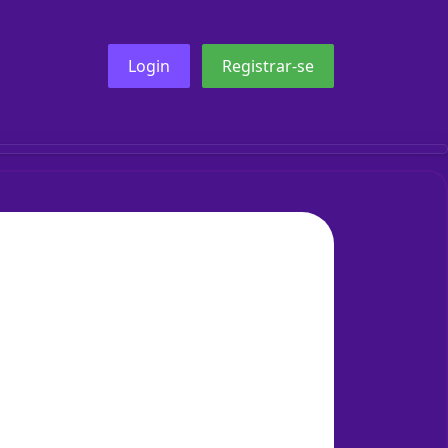
Login
Registrar-se