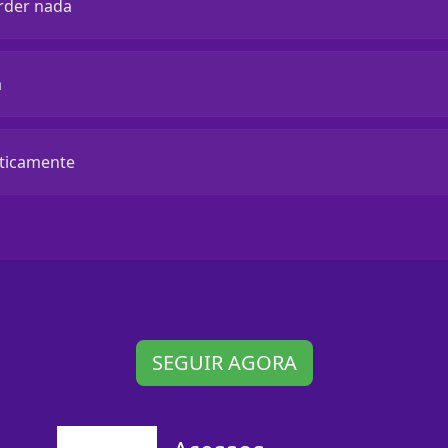
erder nada
a
aticamente
SEGUIR AGORA