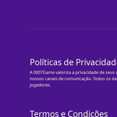
Políticas de Privacida
A 0007Game valoriza a privacidade de seus
nossos canais de comunicação. Todos os dad
jogadores.
Termos e Condições