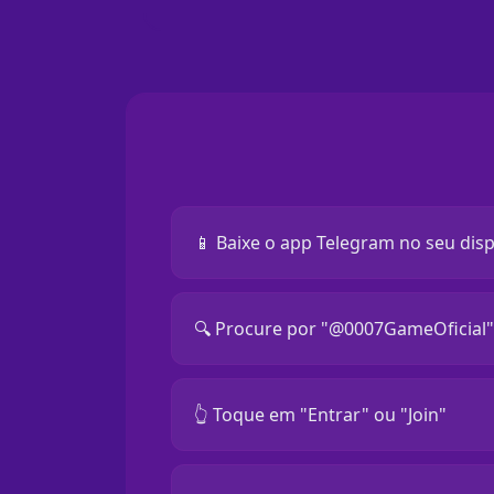
📱 Baixe o app Telegram no seu disp
🔍 Procure por "@0007GameOficial"
👆 Toque em "Entrar" ou "Join"