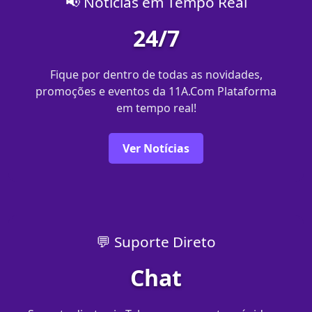
📢 Notícias em Tempo Real
24/7
Fique por dentro de todas as novidades,
promoções e eventos da 11A.Com Plataforma
em tempo real!
Ver Notícias
💬 Suporte Direto
Chat