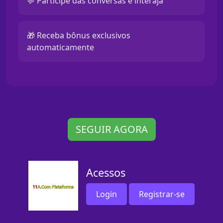
💬 Participe das conversas e interaja
🎁 Receba bônus exclusivos
automaticamente
SEGUIR AGORA
Acessos
Login
Registrar-se