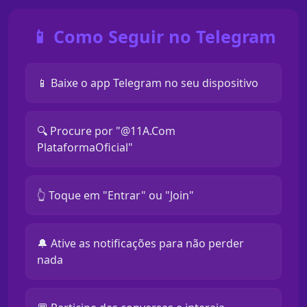
📱 Como Seguir no Telegram
📱 Baixe o app Telegram no seu dispositivo
🔍 Procure por "@11A.Com
PlataformaOficial"
👆 Toque em "Entrar" ou "Join"
🔔 Ative as notificações para não perder
nada