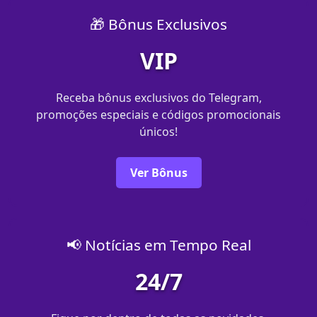
🎁 Bônus Exclusivos
VIP
Receba bônus exclusivos do Telegram,
promoções especiais e códigos promocionais
únicos!
Ver Bônus
📢 Notícias em Tempo Real
24/7