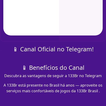
📱 Canal Oficial no Telegram!
📱 Benefícios do Canal
Descubra as vantagens de seguir a 133Br no Telegram
A 133Br está presente no Brasil há anos — aproveite os
serviços mais confortáveis de jogos da 133Br Brasil .