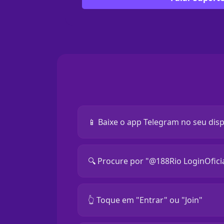
📱 Baixe o app Telegram no seu disp
🔍 Procure por "@188Rio LoginOfici
👆 Toque em "Entrar" ou "Join"