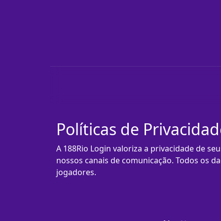
Políticas de Privacida
A 188Rio Login valoriza a privacidade de s
nossos canais de comunicação. Todos os dad
jogadores.