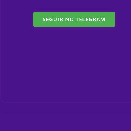
SEGUIR NO TELEGRAM