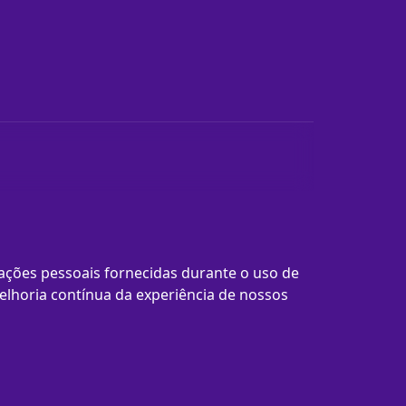
ações pessoais fornecidas durante o uso de
elhoria contínua da experiência de nossos