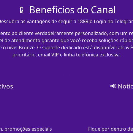
📱 Benefícios do Canal
escubra as vantagens de seguir a 188Rio Login no Telegr
mento ao cliente verdadeiramente personalizado, com um r
ível de atendimento garante que você receba soluções rápi
o nível Bronze. O suporte dedicado está disponível através 
prioritário, email VIP e linha telefônica exclusiva.
sivos
📢 Notí
m, promoções especiais
Fique por dentro d