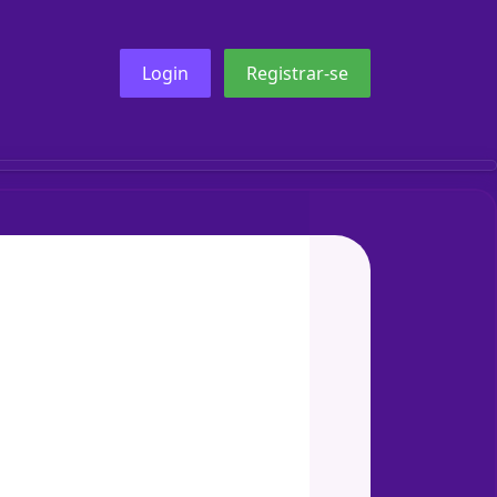
Login
Registrar-se