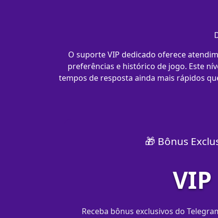
D
O suporte VIP dedicado oferece atendi
preferências e histórico de jogo. Este n
tempos de resposta ainda mais rápidos que 
🎁 Bônus Exclu
VIP
Receba bônus exclusivos do Telegra