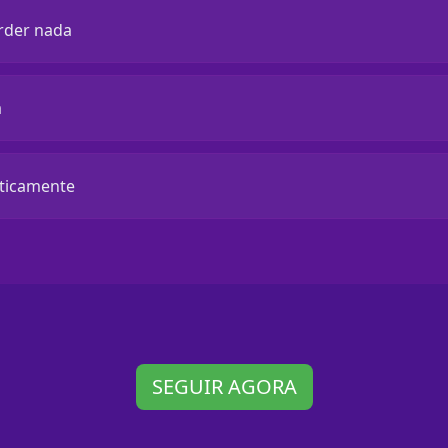
erder nada
a
aticamente
SEGUIR AGORA