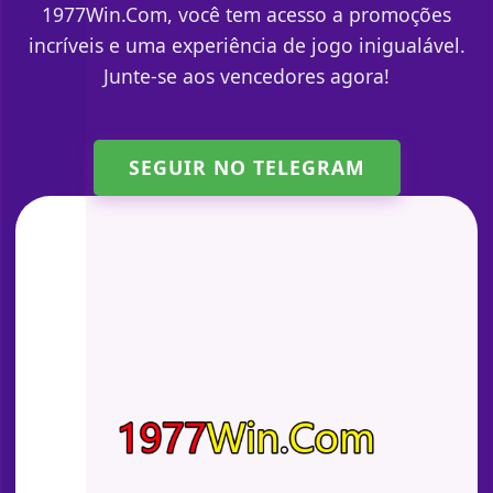
1977Win.Com, você tem acesso a promoções
incríveis e uma experiência de jogo inigualável.
Junte-se aos vencedores agora!
SEGUIR NO TELEGRAM