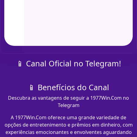
📱 Canal Oficial no Telegram!
📱 Benefícios do Canal
Descubra as vantagens de seguir a 1977Win.Com no
Telegram
A 1977Win.Com oferece uma grande variedade de
opções de entretenimento e prêmios em dinheiro, com
experiências emocionantes e envolventes aguardando