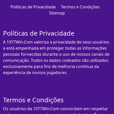
Políticas de Privacidade
Termos e Condições
Sitemap
Políticas de Privacidade
A 1977Win.Com valoriza a privacidade de seus usuários
e está empenhada em proteger todas as informações
pessoais fornecidas durante o uso de nossos canais de
comunicação. Todos os dados coletados são utilizados
exclusivamente para fins de melhoria contínua da
experiência de nossos jogadores.
Termos e Condições
Os usuários da 1977Win.Com concordam em respeitar