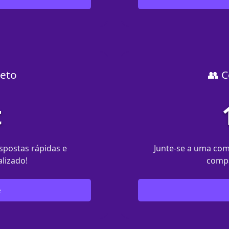
reto
👥 
t
espostas rápidas e
Junte-se a uma com
lizado!
compa
e