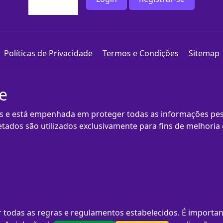
Políticas de Privacidade
Termos e Condições
Sitemap
de
ios e está empenhada em proteger todas as informações pe
tados são utilizados exclusivamente para fins de melhoria
todas as regras e regulamentos estabelecidos. É importan