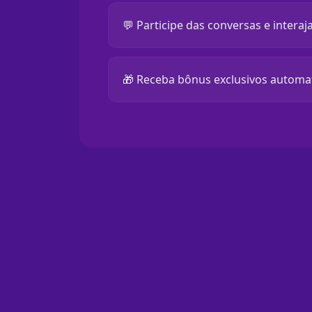
💬 Participe das conversas e interaj
🎁 Receba bônus exclusivos autom