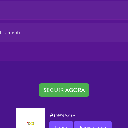
a
aticamente
SEGUIR AGORA
Acessos
Login
Registrar-se