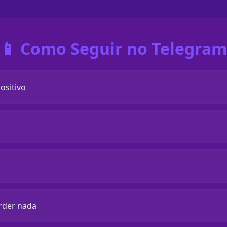
📱 Como Seguir no Telegram
ositivo
erder nada