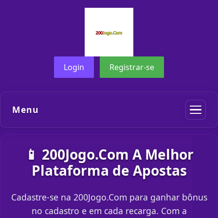
Login
Registrar-se
Menu
📱 200Jogo.Com A Melhor
Plataforma de Apostas
Cadastre-se na 200Jogo.Com para ganhar bônus
no cadastro e em cada recarga. Com a