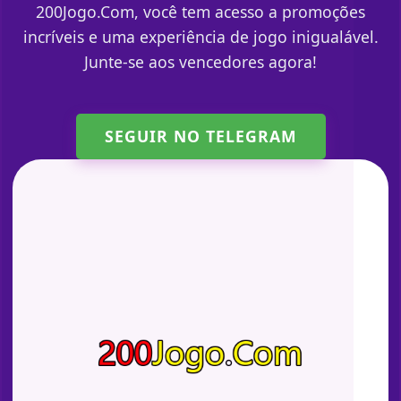
200Jogo.Com, você tem acesso a promoções
incríveis e uma experiência de jogo inigualável.
Junte-se aos vencedores agora!
SEGUIR NO TELEGRAM