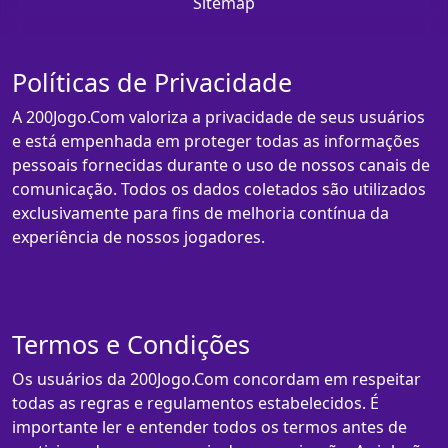
Sitemap
Políticas de Privacidade
A 200Jogo.Com valoriza a privacidade de seus usuários
e está empenhada em proteger todas as informações
pessoais fornecidas durante o uso de nossos canais de
comunicação. Todos os dados coletados são utilizados
exclusivamente para fins de melhoria contínua da
experiência de nossos jogadores.
Termos e Condições
Os usuários da 200Jogo.Com concordam em respeitar
todas as regras e regulamentos estabelecidos. É
importante ler e entender todos os termos antes de