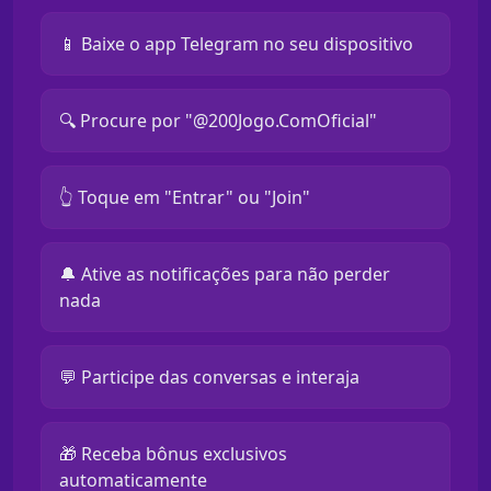
📱 Baixe o app Telegram no seu dispositivo
🔍 Procure por "@200Jogo.ComOficial"
👆 Toque em "Entrar" ou "Join"
🔔 Ative as notificações para não perder
nada
💬 Participe das conversas e interaja
🎁 Receba bônus exclusivos
automaticamente