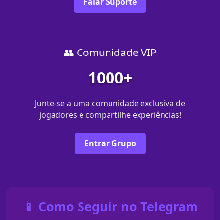
Falar Suporte
👥 Comunidade VIP
1000+
Junte-se a uma comunidade exclusiva de
jogadores e compartilhe experiências!
Entrar Grupo
📱 Como Seguir no Telegram