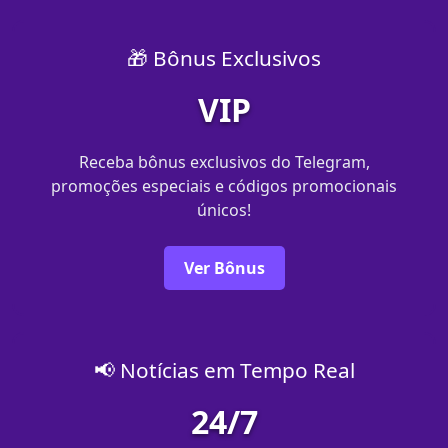
🎁 Bônus Exclusivos
VIP
Receba bônus exclusivos do Telegram,
promoções especiais e códigos promocionais
únicos!
Ver Bônus
📢 Notícias em Tempo Real
24/7