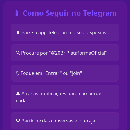
📱 Como Seguir no Telegram
📱 Baixe o app Telegram no seu dispositivo
🔍 Procure por "@20Br PlataformaOficial"
👆 Toque em "Entrar" ou "Join"
🔔 Ative as notificações para não perder
nada
💬 Participe das conversas e interaja