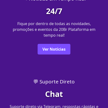
24/7
Fique por dentro de todas as novidades,
promoções e eventos da 20Br Plataforma em
tempo real!
Ver Notícias
💬 Suporte Direto
Chat
Suporte direto via Telegram, respostas rápidas e