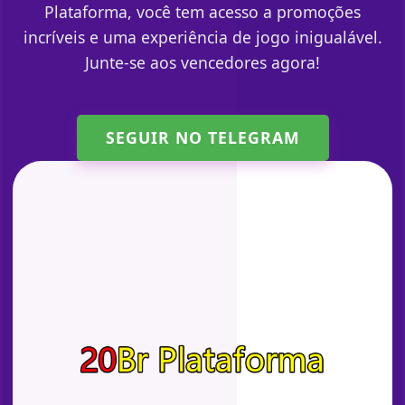
Plataforma, você tem acesso a promoções
incríveis e uma experiência de jogo inigualável.
Junte-se aos vencedores agora!
SEGUIR NO TELEGRAM