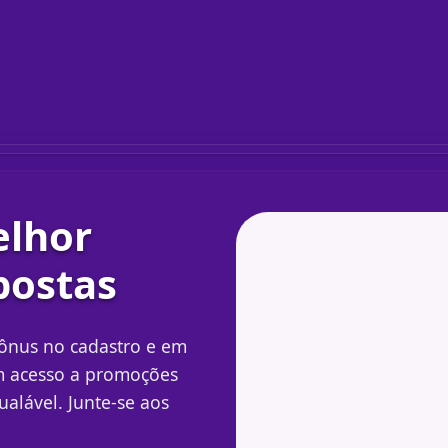
elhor
postas
ônus no cadastro e em
m acesso a promoções
ualável. Junte-se aos