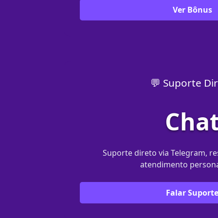
Ver Bônus
💬 Suporte Di
Cha
Suporte direto via Telegram, r
atendimento persona
Falar Suport