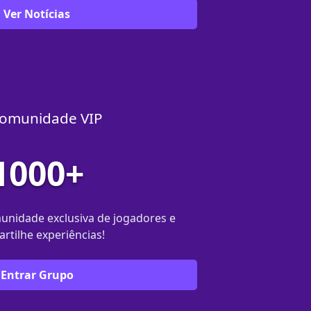
Ver Notícias
Comunidade VIP
1000+
unidade exclusiva de jogadores e
rtilhe experiências!
Entrar Grupo