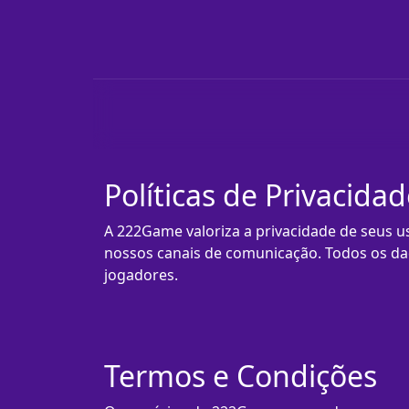
Políticas de Privacida
A 222Game valoriza a privacidade de seus 
nossos canais de comunicação. Todos os dad
jogadores.
Termos e Condições