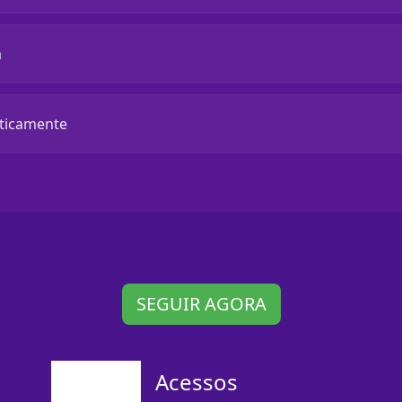
a
aticamente
SEGUIR AGORA
Acessos