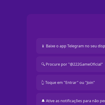
📱 Baixe o app Telegram no seu disp
🔍 Procure por "@222GameOficial"
👆 Toque em "Entrar" ou "Join"
🔔 Ative as notificações para não p