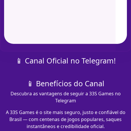
📱 Canal Oficial no Telegram!
📱 Benefícios do Canal
Descubra as vantagens de seguir a 33S Games no
Telegram
A 33S Games é o site mais seguro, justo e confiável do
Brasil — com centenas de jogos populares, saques
instantâneos e credibilidade oficial.