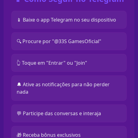
📱 Baixe o app Telegram no seu dispositivo
🔍 Procure por "@33S GamesOficial"
👆 Toque em "Entrar" ou "Join"
🔔 Ative as notificações para não perder
nada
💬 Participe das conversas e interaja
🎁 Receba bônus exclusivos