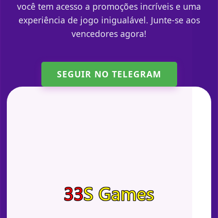
você tem acesso a promoções incríveis e uma
experiência de jogo inigualável. Junte-se aos
vencedores agora!
SEGUIR NO TELEGRAM