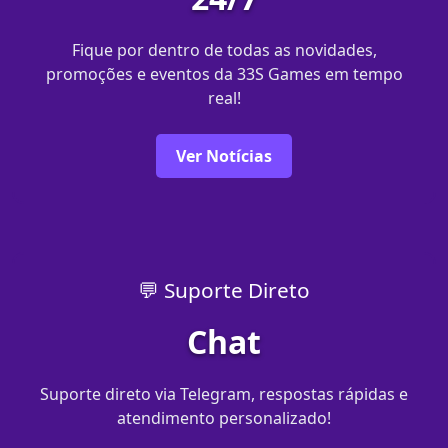
Fique por dentro de todas as novidades,
promoções e eventos da 33S Games em tempo
real!
Ver Notícias
💬 Suporte Direto
Chat
Suporte direto via Telegram, respostas rápidas e
atendimento personalizado!