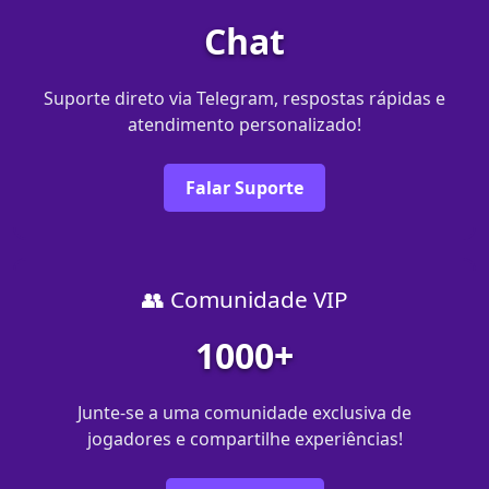
Chat
Suporte direto via Telegram, respostas rápidas e
atendimento personalizado!
Falar Suporte
👥 Comunidade VIP
1000+
Junte-se a uma comunidade exclusiva de
jogadores e compartilhe experiências!