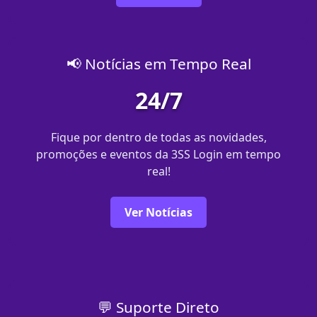
📢 Notícias em Tempo Real
24/7
Fique por dentro de todas as novidades,
promoções e eventos da 3SS Login em tempo
real!
Ver Notícias
💬 Suporte Direto