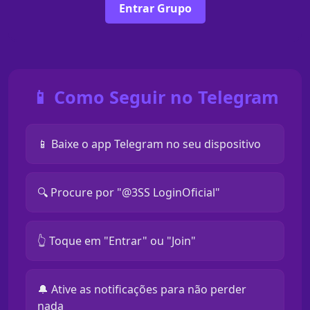
Entrar Grupo
📱 Como Seguir no Telegram
📱 Baixe o app Telegram no seu dispositivo
🔍 Procure por "@3SS LoginOficial"
👆 Toque em "Entrar" ou "Join"
🔔 Ative as notificações para não perder
nada