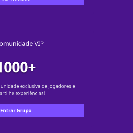
Comunidade VIP
1000+
unidade exclusiva de jogadores e
rtilhe experiências!
Entrar Grupo