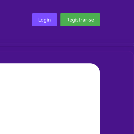
Login
Registrar-se