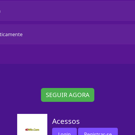
a
aticamente
SEGUIR AGORA
Acessos
Login
Registrar-se