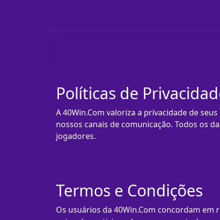
Políticas de Privacida
A 40Win.Com valoriza a privacidade de seu
nossos canais de comunicação. Todos os dad
jogadores.
Termos e Condições
Os usuários da 40Win.Com concordam em res