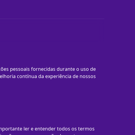
ões pessoais fornecidas durante o uso de
elhoria contínua da experiência de nossos
mportante ler e entender todos os termos