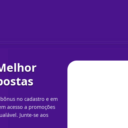
Melhor
postas
 bônus no cadastro e em
tem acesso a promoções
ualável. Junte-se aos