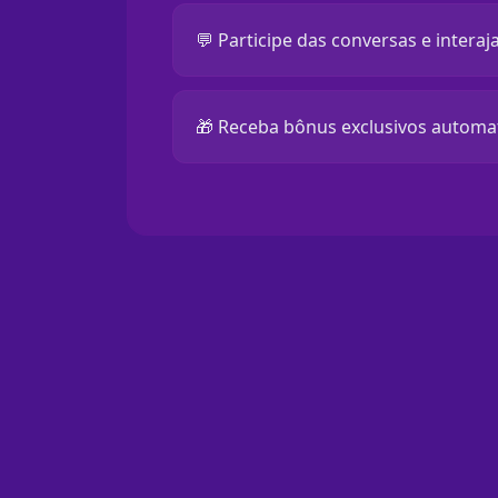
💬 Participe das conversas e interaj
🎁 Receba bônus exclusivos autom