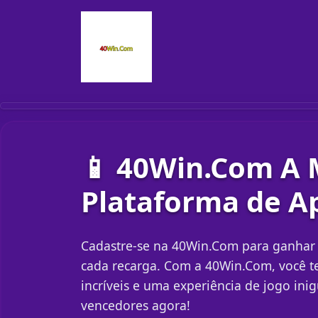
📱 40Win.Com A 
Plataforma de A
Cadastre-se na 40Win.Com para ganhar
cada recarga. Com a 40Win.Com, você 
incríveis e uma experiência de jogo inig
vencedores agora!