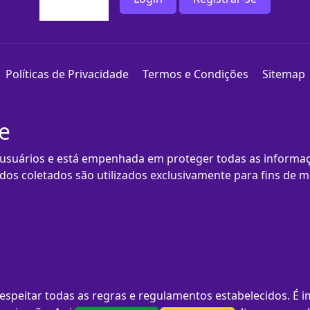
Políticas de Privacidade
Termos e Condições
Sitemap
de
s usuários e está empenhada em proteger todas as informaç
os coletados são utilizados exclusivamente para fins de m
peitar todas as regras e regulamentos estabelecidos. É i