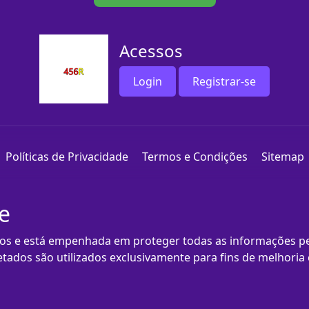
Acessos
Login
Registrar-se
Políticas de Privacidade
Termos e Condições
Sitemap
de
rios e está empenhada em proteger todas as informações p
tados são utilizados exclusivamente para fins de melhoria