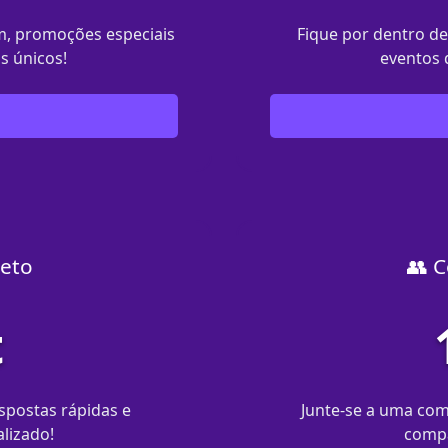
m, promoções especiais
Fique por dentro d
s únicos!
eventos 
reto
👥 
t
espostas rápidas e
Junte-se a uma com
lizado!
compa