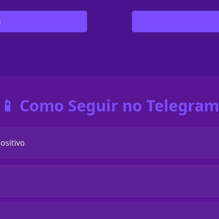
e
📱 Como Seguir no Telegram
ositivo