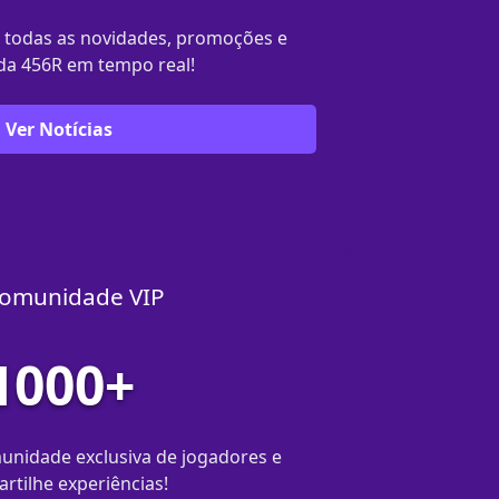
e todas as novidades, promoções e
da 456R em tempo real!
Ver Notícias
Comunidade VIP
1000+
unidade exclusiva de jogadores e
rtilhe experiências!