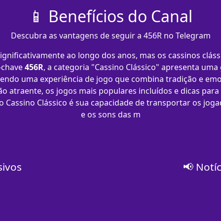
📱 Benefícios do Canal
Descubra as vantagens de seguir a 456R no Telegram
significativamente ao longo dos anos, mas os cassinos cláss
s-chave
456R
, a categoria "Cassino Clássico" apresenta um
recendo uma experiência de jogo que combina tradição e emo
tão atraente, os jogos mais populares incluídos e dicas pa
Cassino Clássico é sua capacidade de transportar os joga
e os sons das m
sivos
📢 Notí