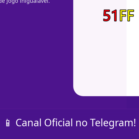
e jogo inigualável.
📱 Canal Oficial no Telegram!