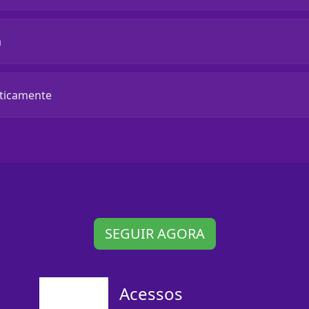
a
aticamente
SEGUIR AGORA
Acessos