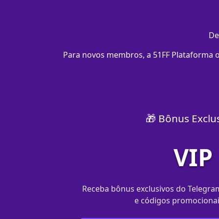
De
Para novos membros, a 51FF Plataforma o
🎁 Bônus Exclu
VIP
Receba bônus exclusivos do Telegra
e códigos promocionai