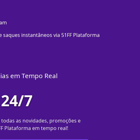
ram
 saques instantâneos via 51FF Plataforma
cias em Tempo Real
24/7
e todas as novidades, promoções e
FF Plataforma em tempo real!