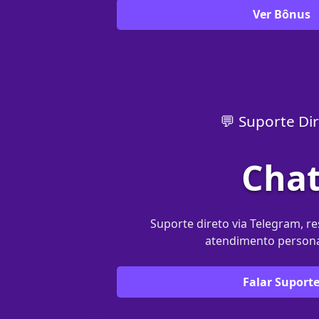
Ver Bônus
💬 Suporte Di
Cha
Suporte direto via Telegram, r
atendimento persona
Falar Suport