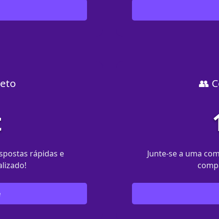
reto
👥 
t
espostas rápidas e
Junte-se a uma com
lizado!
compa
e