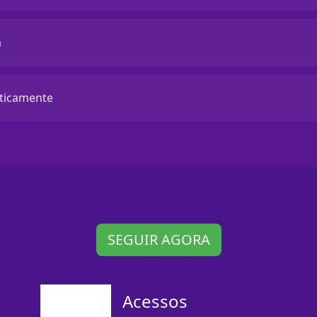
a
aticamente
SEGUIR AGORA
Acessos