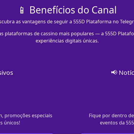
📱 Benefícios do Canal
scubra as vantagens de seguir a 555D Plataforma no Teleg
s plataformas de cassino mais populares — a 555D Platafo
experiências digitais únicas.
sivos
📢 Notí
m, promoções especiais
Fique por dentro d
s únicos!
eventos da 55