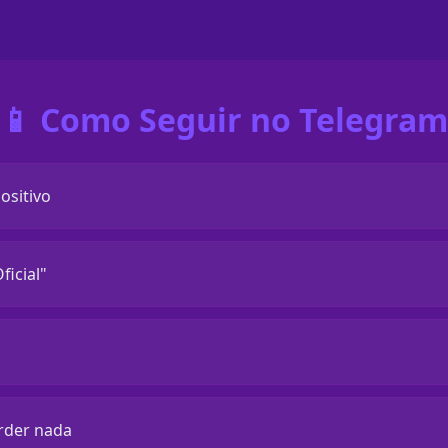
📱 Como Seguir no Telegram
ositivo
icial"
erder nada