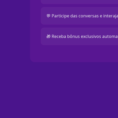
💬 Participe das conversas e interaj
🎁 Receba bônus exclusivos autom