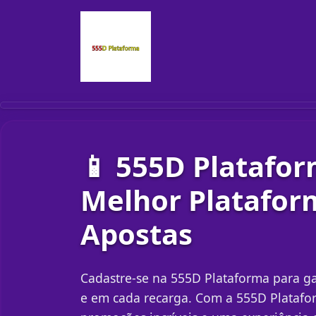
📱 555D Platafo
Melhor Platafor
Apostas
Cadastre-se na 555D Plataforma para g
e em cada recarga. Com a 555D Platafo