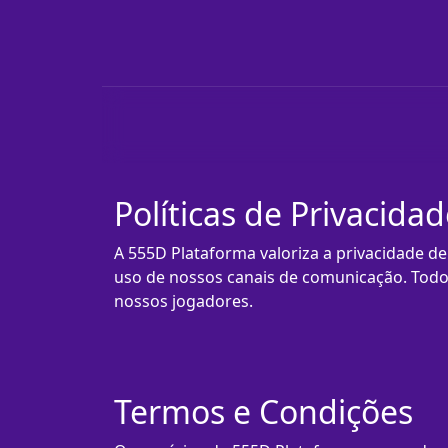
Políticas de Privacida
A 555D Plataforma valoriza a privacidade d
uso de nossos canais de comunicação. Todos
nossos jogadores.
Termos e Condições