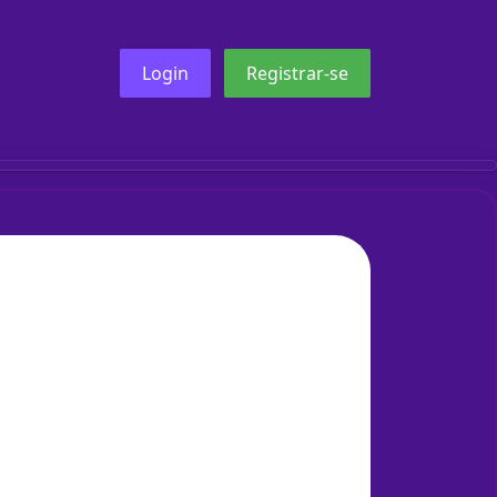
Login
Registrar-se