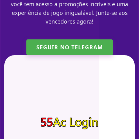
você tem acesso a promoções incríveis e uma
experiência de jogo inigualável. Junte-se aos
vencedores agora!
SEGUIR NO TELEGRAM