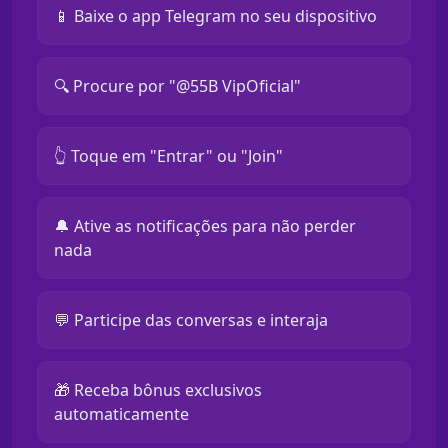
📱 Baixe o app Telegram no seu dispositivo
🔍 Procure por "@55B VipOficial"
👆 Toque em "Entrar" ou "Join"
🔔 Ative as notificações para não perder
nada
💬 Participe das conversas e interaja
🎁 Receba bônus exclusivos
automaticamente