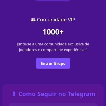
👥 Comunidade VIP
1000+
Junte-se a uma comunidade exclusiva de
jogadores e compartilhe experiências!
Entrar Grupo
📱 Como Seguir no Telegram