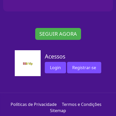
SEGUIR AGORA
Acessos
Login
Registrar-se
Políticas de Privacidade
Termos e Condições
Sitemap