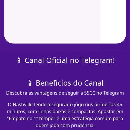
📱 Canal Oficial no Telegram!
📱 Benefícios do Canal
Descubra as vantagens de seguir a 55CC no Telegram
O Nashville tende a segurar o jogo nos primeiros 45
minutos, com linhas baixas e compactas. Apostar em
“Empate no 1º tempo” é uma estratégia comum para
quem joga com prudência.