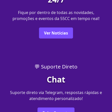
Fique por dentro de todas as novidades,
promoções e eventos da 55CC em tempo real!
Ver Notícias
💬 Suporte Direto
Chat
Suporte direto via Telegram, respostas rápidas e
atendimento personalizado!