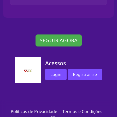
SEGUIR AGORA
Acessos
Login
Registrar-se
Políticas de Privacidade
Termos e Condições