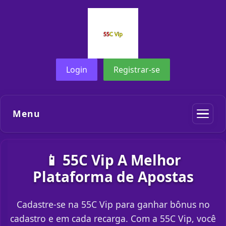
Login
Registrar-se
Menu
📱 55C Vip A Melhor
Plataforma de Apostas
Cadastre-se na 55C Vip para ganhar bônus no
cadastro e em cada recarga. Com a 55C Vip, você