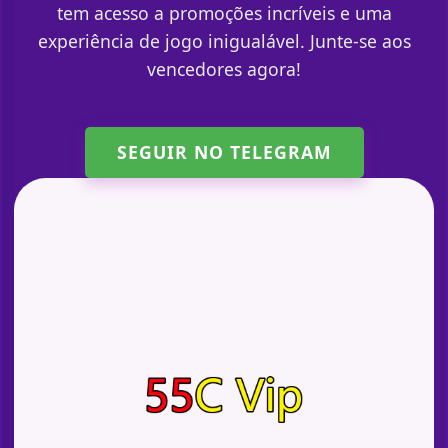
tem acesso a promoções incríveis e uma
experiência de jogo inigualável. Junte-se aos
vencedores agora!
SEGUIR NO TELEGRAM