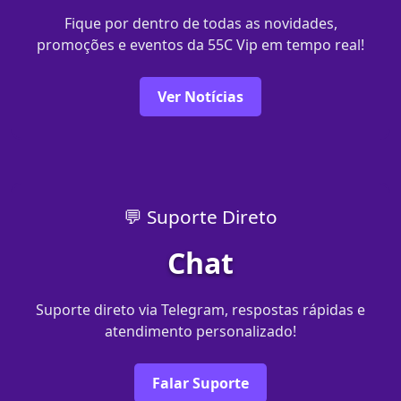
Fique por dentro de todas as novidades,
promoções e eventos da 55C Vip em tempo real!
Ver Notícias
💬 Suporte Direto
Chat
Suporte direto via Telegram, respostas rápidas e
atendimento personalizado!
Falar Suporte