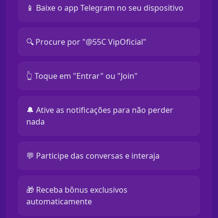
📱 Baixe o app Telegram no seu dispositivo
🔍 Procure por "@55C VipOficial"
👆 Toque em "Entrar" ou "Join"
🔔 Ative as notificações para não perder
nada
💬 Participe das conversas e interaja
🎁 Receba bônus exclusivos
automaticamente