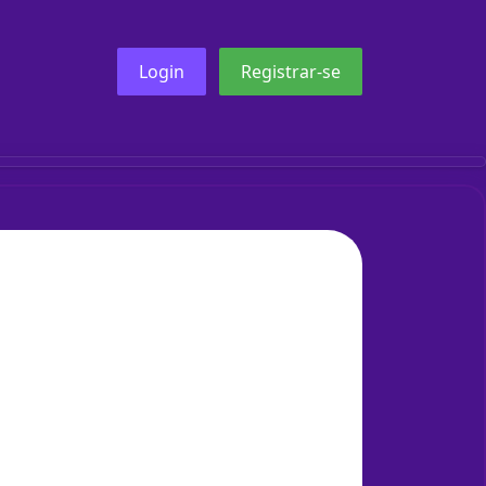
Login
Registrar-se