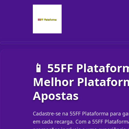
📱 55FF Platafor
Melhor Platafor
Apostas
Cadastre-se na 55FF Plataforma para g
em cada recarga. Com a 55FF Plataforma