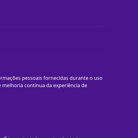
formações pessoais fornecidas durante o uso
e melhoria contínua da experiência de