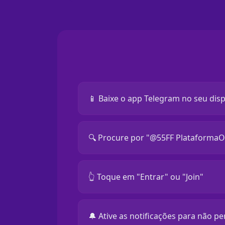
📱 Baixe o app Telegram no seu disp
🔍 Procure por "@55FF PlataformaOf
👆 Toque em "Entrar" ou "Join"
🔔 Ative as notificações para não p