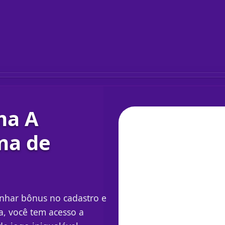
ma A
ma de
anhar bônus no cadastro e
, você tem acesso a