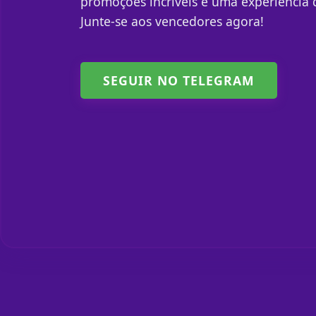
promoções incríveis e uma experiência d
Junte-se aos vencedores agora!
SEGUIR NO TELEGRAM