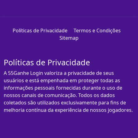
Políticas de Privacidade
Termos e Condições
Sitemap
Políticas de Privacidade
A 55Ganhe Login valoriza a privacidade de seus
usuários e está empenhada em proteger todas as
informações pessoais fornecidas durante o uso de
nossos canais de comunicação. Todos os dados
coletados são utilizados exclusivamente para fins de
melhoria contínua da experiência de nossos jogadores.