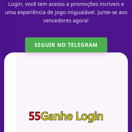
Login, você tem acesso a promoções incríveis e
uma experiência de jogo inigualável. Junte-se aos
vencedores agora!
SEGUIR NO TELEGRAM