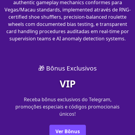
authentic gameplay mechanics conformes para
Vegas/Macau standards, implemented através de RNG-
certified shoe shufflers, precision-balanced roulette
wheels com documented bias testing, e transparent
card handling procedures auditadas em real-time por
supervision teams e AI anomaly detection systems.
🎁 Bônus Exclusivos
VIP
Receba bônus exclusivos do Telegram,
promoções especiais e códigos promocionais
únicos!
Ver Bônus