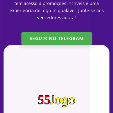
tem acesso a promoções incríveis e uma
experiência de jogo inigualável. Junte-se aos
vencedores agora!
SEGUIR NO TELEGRAM