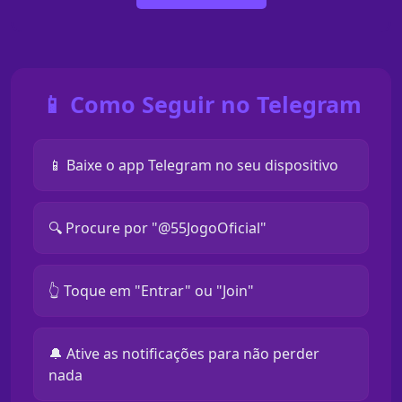
📱 Como Seguir no Telegram
📱 Baixe o app Telegram no seu dispositivo
🔍 Procure por "@55JogoOficial"
👆 Toque em "Entrar" ou "Join"
🔔 Ative as notificações para não perder
nada