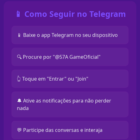
📱 Como Seguir no Telegram
📱 Baixe o app Telegram no seu dispositivo
🔍 Procure por "@57A GameOficial"
👆 Toque em "Entrar" ou "Join"
🔔 Ative as notificações para não perder
nada
💬 Participe das conversas e interaja