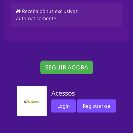
🎁 Receba bônus exclusivos
automaticamente
SEGUIR AGORA
Acessos
Login
Registrar-se