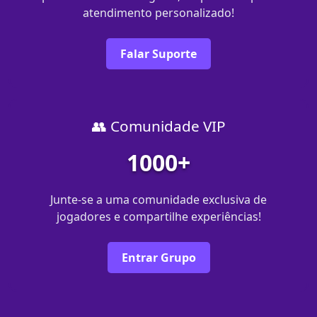
atendimento personalizado!
Falar Suporte
👥 Comunidade VIP
1000+
Junte-se a uma comunidade exclusiva de
jogadores e compartilhe experiências!
Entrar Grupo