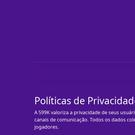
Políticas de Privacida
A 599K valoriza a privacidade de seus usuá
canais de comunicação. Todos os dados cole
jogadores.