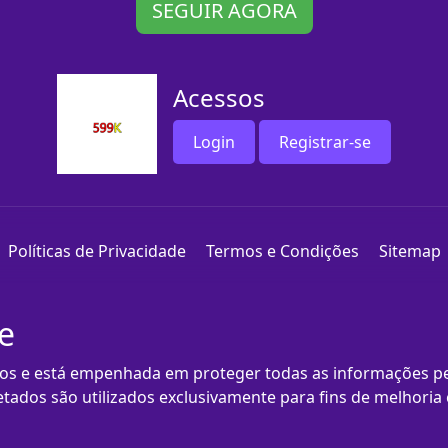
SEGUIR AGORA
Acessos
Login
Registrar-se
Políticas de Privacidade
Termos e Condições
Sitemap
de
rios e está empenhada em proteger todas as informações p
tados são utilizados exclusivamente para fins de melhoria