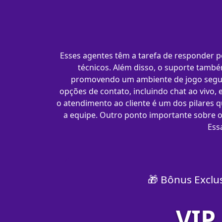
Esses agentes têm a tarefa de responder p
técnicos. Além disso, o suporte tamb
promovendo um ambiente de jogo seguro 
opções de contato, incluindo chat ao vivo
o atendimento ao cliente é um dos pilares q
a equipe. Outro ponto importante sobre o 
Ess
🎁 Bônus Exclu
VIP