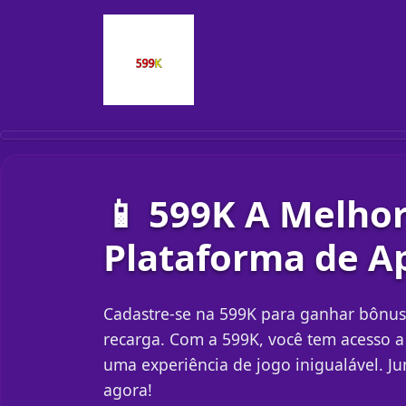
📱 599K A Melho
Plataforma de A
Cadastre-se na 599K para ganhar bônus
recarga. Com a 599K, você tem acesso a
uma experiência de jogo inigualável. J
agora!