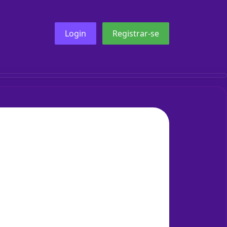
Login
Registrar-se