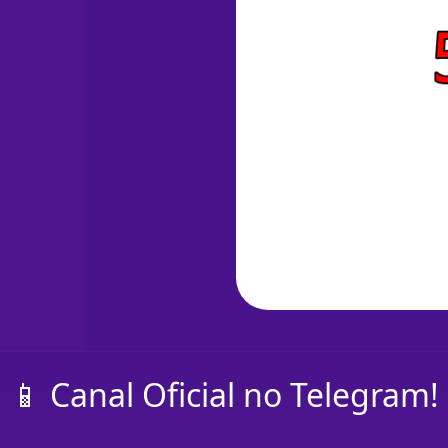
📱 Canal Oficial no Telegram!