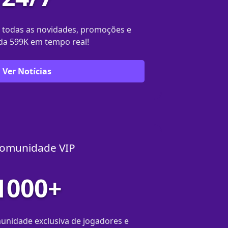
e todas as novidades, promoções e
da 599K em tempo real!
Ver Notícias
Comunidade VIP
1000+
unidade exclusiva de jogadores e