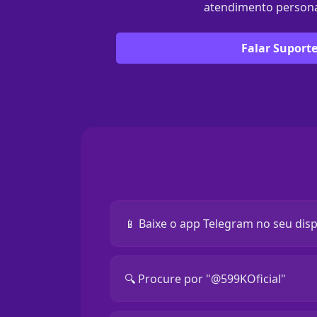
atendimento persona
Falar Suport
📱 Baixe o app Telegram no seu disp
🔍 Procure por "@599KOficial"