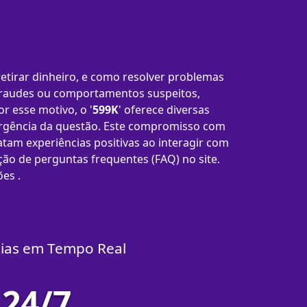
etirar dinheiro, e como resolver problemas
 fraudes ou comportamentos suspeitos,
 esse motivo, o '
599K
' oferece diversas
 urgência da questão. Este compromisso com
atam experiências positivas ao interagir com
eção de perguntas frequentes (FAQ) no site.
es .
cias em Tempo Real
24/7