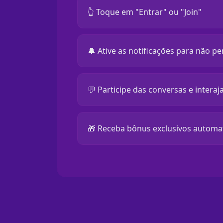
👆 Toque em "Entrar" ou "Join"
🔔 Ative as notificações para não p
💬 Participe das conversas e interaj
🎁 Receba bônus exclusivos autom