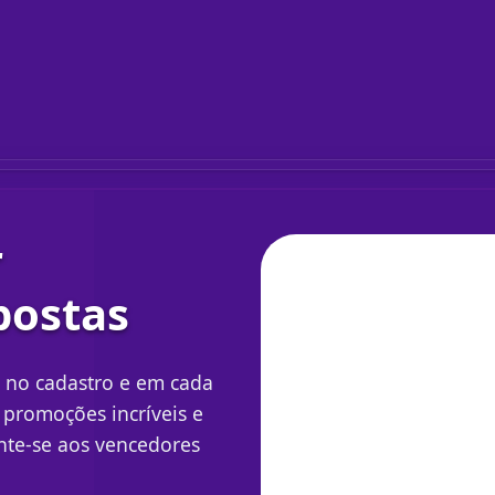
r
postas
 no cadastro e em cada
 promoções incríveis e
unte-se aos vencedores