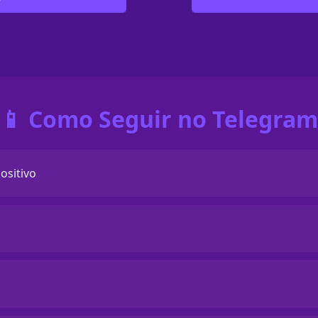
📱 Como Seguir no Telegram
ositivo