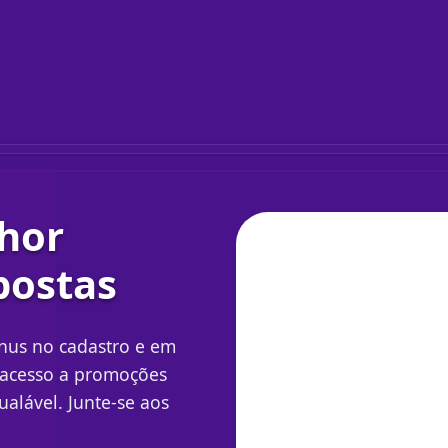
lhor
postas
nus no cadastro e em
 acesso a promoções
ualável. Junte-se aos