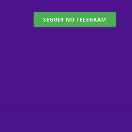
SEGUIR NO TELEGRAM