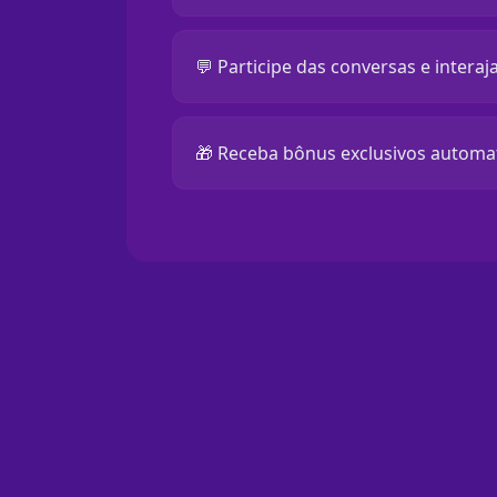
💬 Participe das conversas e interaj
🎁 Receba bônus exclusivos autom