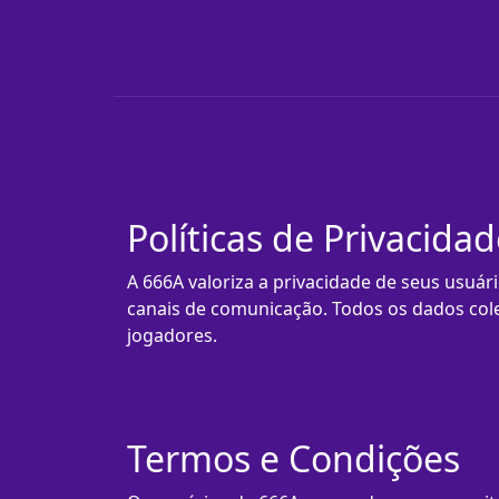
Políticas de Privacida
A 666A valoriza a privacidade de seus usuá
canais de comunicação. Todos os dados cole
jogadores.
Termos e Condições