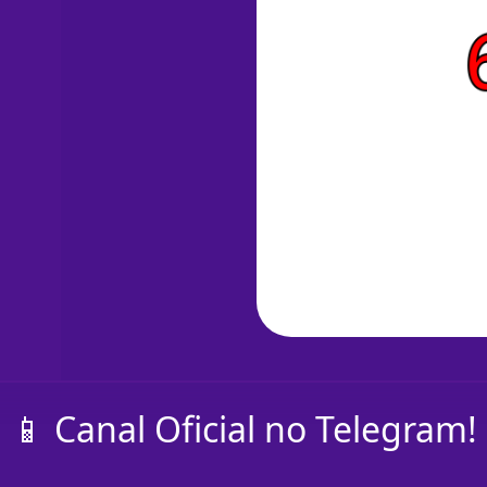
📱 Canal Oficial no Telegram!