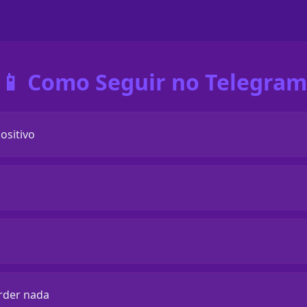
📱 Como Seguir no Telegram
ositivo
erder nada