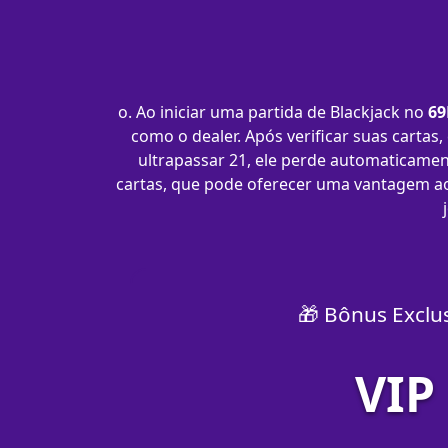
o. Ao iniciar uma partida de Blackjack no
69
como o dealer. Após verificar suas cartas
ultrapassar 21, ele perde automaticamen
cartas, que pode oferecer uma vantagem ao
🎁 Bônus Exclu
VIP