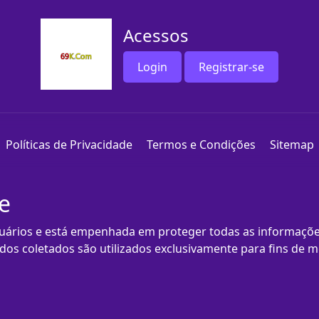
Acessos
Login
Registrar-se
Políticas de Privacidade
Termos e Condições
Sitemap
de
suários e está empenhada em proteger todas as informaçõe
os coletados são utilizados exclusivamente para fins de m