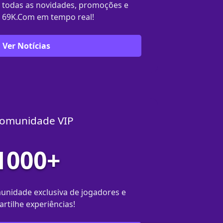
e todas as novidades, promoções e
 69K.Com em tempo real!
Ver Notícias
Comunidade VIP
1000+
unidade exclusiva de jogadores e
rtilhe experiências!