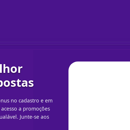
lhor
postas
ônus no cadastro e em
m acesso a promoções
ualável. Junte-se aos