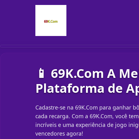
📱 69K.Com A Me
Plataforma de A
Cadastre-se na 69K.Com para ganhar b
cada recarga. Com a 69K.Com, você te
incríveis e uma experiência de jogo inig
vencedores agora!