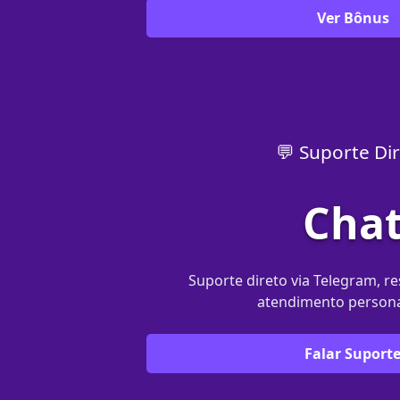
Ver Bônus
💬 Suporte Di
Cha
Suporte direto via Telegram, r
atendimento persona
Falar Suport