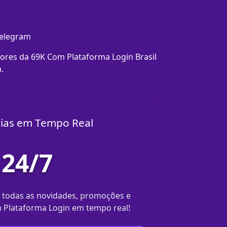
Telegram
ores da 69K Com Plataforma Login Brasil
.
cias em Tempo Real
24/7
e todas as novidades, promoções e
 Plataforma Login em tempo real!