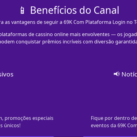
📱 Benefícios do Canal
a as vantagens de seguir a 69K Com Plataforma Login no 
lataformas de cassino online mais envolventes — os jogad
podem conquistar prêmios incríveis com diversão garantida
sivos
📢 Notí
m, promoções especiais
Fique por dentro d
s únicos!
eventos da 69K Com