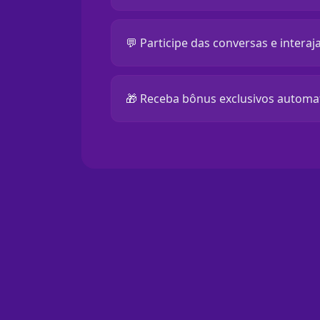
💬 Participe das conversas e interaj
🎁 Receba bônus exclusivos autom