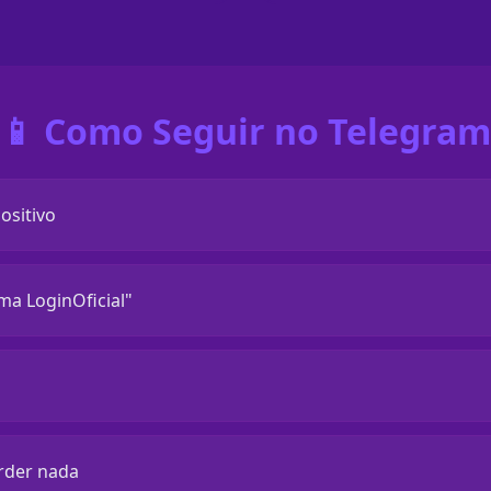
📱 Como Seguir no Telegram
ositivo
ma LoginOficial"
erder nada