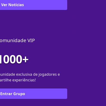
Ver Notícias
Comunidade VIP
1000+
unidade exclusiva de jogadores e
rtilhe experiências!
Entrar Grupo