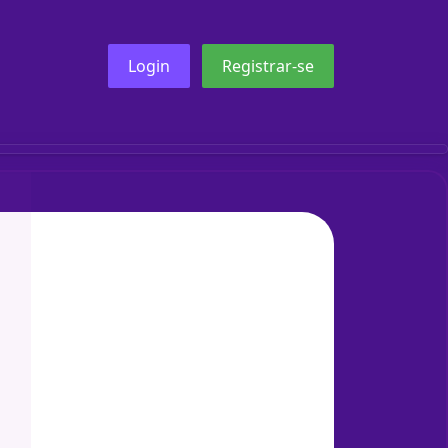
Login
Registrar-se