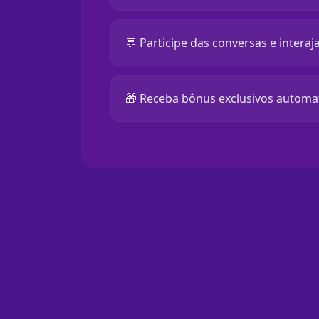
💬 Participe das conversas e interaj
🎁 Receba bônus exclusivos autom