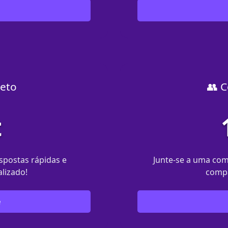
reto
👥 
t
espostas rápidas e
Junte-se a uma com
lizado!
compa
e