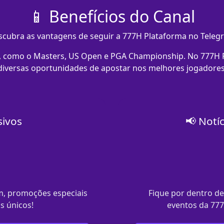
📱 Benefícios do Canal
scubra as vantagens de seguir a 777H Plataforma no Teleg
 como o Masters, US Open e PGA Championship. No 777H Pl
diversas oportunidades de apostar nos melhores jogadores
sivos
📢 Notí
m, promoções especiais
Fique por dentro d
s únicos!
eventos da 77