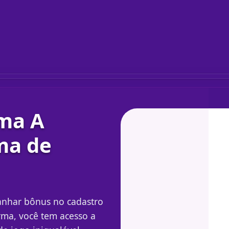
rma A
ma de
anhar bônus no cadastro
rma, você tem acesso a