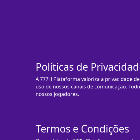
Políticas de Privacida
A 777H Plataforma valoriza a privacidade d
uso de nossos canais de comunicação. Todos
nossos jogadores.
Termos e Condições