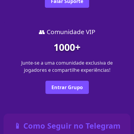
Falar Suporte
👥 Comunidade VIP
1000+
Junte-se a uma comunidade exclusiva de
jogadores e compartilhe experiências!
Entrar Grupo
📱 Como Seguir no Telegram