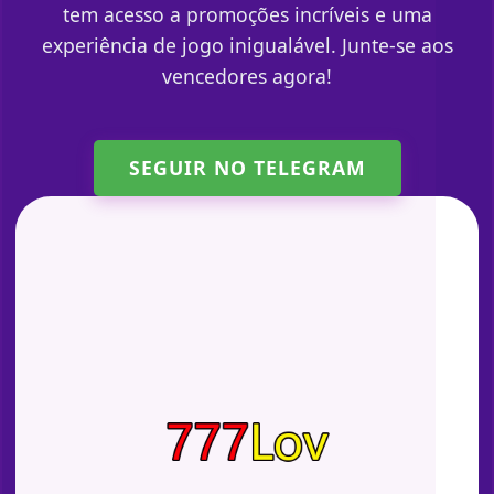
tem acesso a promoções incríveis e uma
experiência de jogo inigualável. Junte-se aos
vencedores agora!
SEGUIR NO TELEGRAM