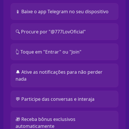
📱 Baixe o app Telegram no seu dispositivo
🔍 Procure por "@777LovOficial"
👆 Toque em "Entrar" ou "Join"
🔔 Ative as notificações para não perder
nada
💬 Participe das conversas e interaja
🎁 Receba bônus exclusivos
automaticamente