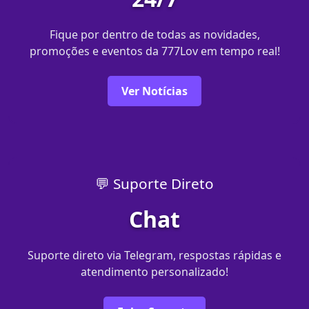
Fique por dentro de todas as novidades,
promoções e eventos da 777Lov em tempo real!
Ver Notícias
💬 Suporte Direto
Chat
Suporte direto via Telegram, respostas rápidas e
atendimento personalizado!