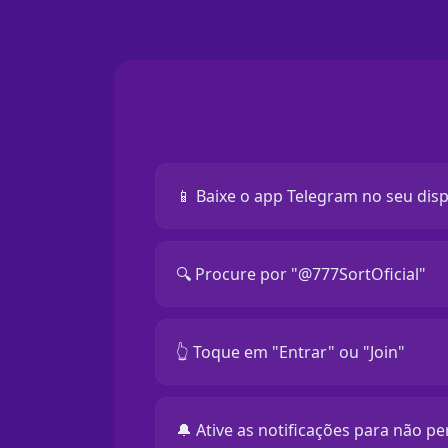
📱 Baixe o app Telegram no seu disp
🔍 Procure por "@777SortOficial"
👆 Toque em "Entrar" ou "Join"
🔔 Ative as notificações para não p