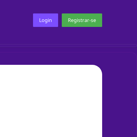
Login
Registrar-se