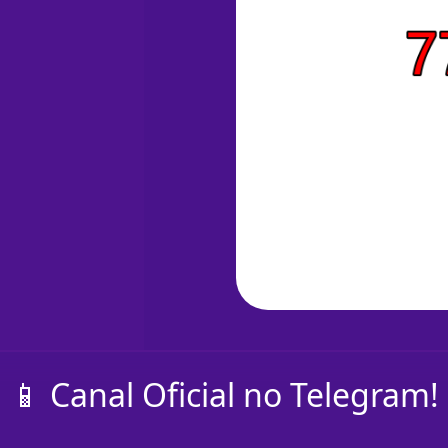
📱 Canal Oficial no Telegram!