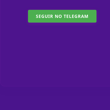
SEGUIR NO TELEGRAM