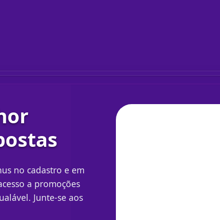
hor
postas
nus no cadastro e em
 acesso a promoções
ualável. Junte-se aos