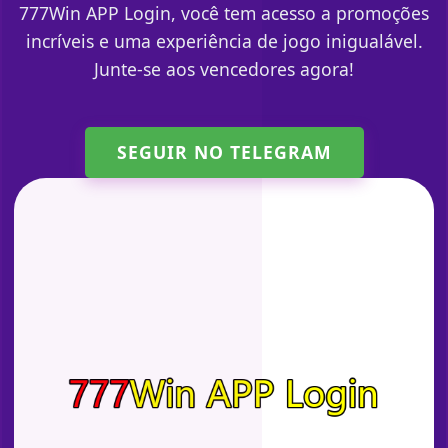
777Win APP Login, você tem acesso a promoções
incríveis e uma experiência de jogo inigualável.
Junte-se aos vencedores agora!
SEGUIR NO TELEGRAM