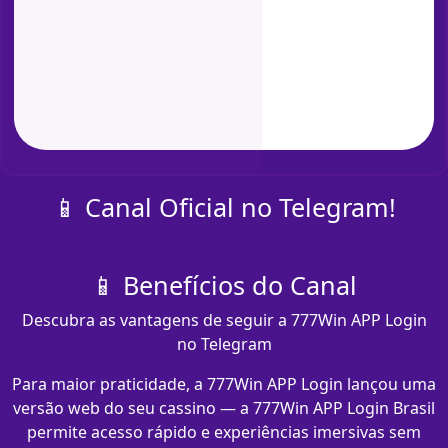
📱 Canal Oficial no Telegram!
📱 Benefícios do Canal
Descubra as vantagens de seguir a 777Win APP Login
no Telegram
Para maior praticidade, a 777Win APP Login lançou uma
versão web do seu cassino — a 777Win APP Login Brasil
permite acesso rápido e experiências imersivas sem