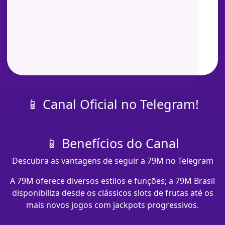
📱 Canal Oficial no Telegram!
📱 Benefícios do Canal
Descubra as vantagens de seguir a 79M no Telegram
A 79M oferece diversos estilos e funções; a 79M Brasil
disponibiliza desde os clássicos slots de frutas até os
mais novos jogos com jackpots progressivos.