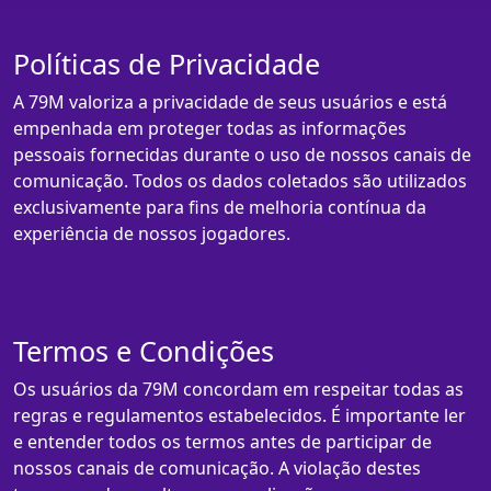
Políticas de Privacidade
A 79M valoriza a privacidade de seus usuários e está
empenhada em proteger todas as informações
pessoais fornecidas durante o uso de nossos canais de
comunicação. Todos os dados coletados são utilizados
exclusivamente para fins de melhoria contínua da
experiência de nossos jogadores.
Termos e Condições
Os usuários da 79M concordam em respeitar todas as
regras e regulamentos estabelecidos. É importante ler
e entender todos os termos antes de participar de
nossos canais de comunicação. A violação destes