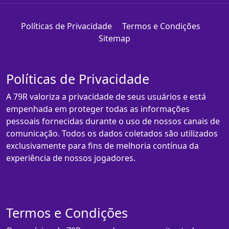
Políticas de Privacidade
Termos e Condições
Sitemap
Políticas de Privacidade
A 79R valoriza a privacidade de seus usuários e está
empenhada em proteger todas as informações
pessoais fornecidas durante o uso de nossos canais de
comunicação. Todos os dados coletados são utilizados
exclusivamente para fins de melhoria contínua da
experiência de nossos jogadores.
Termos e Condições