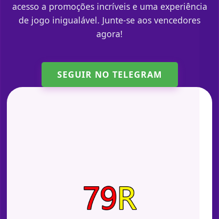
acesso a promoções incríveis e uma experiência
de jogo inigualável. Junte-se aos vencedores
agora!
SEGUIR NO TELEGRAM