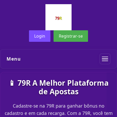
Login
Registrar-se
Menu
📱 79R A Melhor Plataforma
de Apostas
Cadastre-se na 79R para ganhar bônus no
cadastro e em cada recarga. Com a 79R, você tem