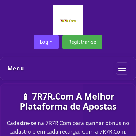
Login
Registrar-se
Menu
📱 7R7R.Com A Melhor
Plataforma de Apostas
Cadastre-se na 7R7R.Com para ganhar bônus no
cadastro e em cada recarga. Com a 7R7R.Com,