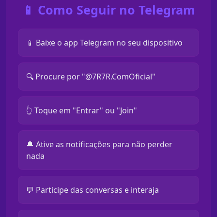
📱 Como Seguir no Telegram
📱 Baixe o app Telegram no seu dispositivo
🔍 Procure por "@7R7R.ComOficial"
👆 Toque em "Entrar" ou "Join"
🔔 Ative as notificações para não perder
nada
💬 Participe das conversas e interaja