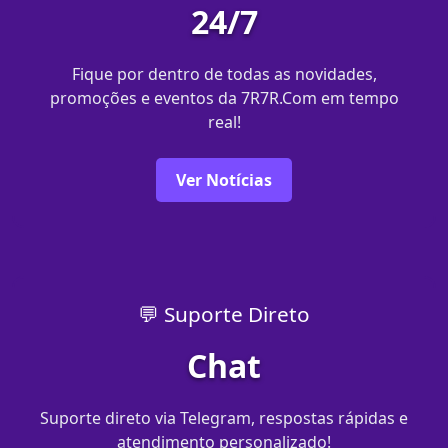
24/7
Fique por dentro de todas as novidades,
promoções e eventos da 7R7R.Com em tempo
real!
Ver Notícias
💬 Suporte Direto
Chat
Suporte direto via Telegram, respostas rápidas e
atendimento personalizado!