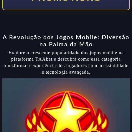
A Revolução dos Jogos Mobile: Diversão
na Palma da Mão
Explore a crescente popularidade dos jogos mobile na
plataforma TAAbet e descubra como essa categoria
transforma a experiência dos jogadores com acessibilidade
e tecnologia avançada.