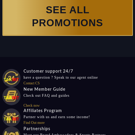
SEE ALL
PROMOTIONS
Customer support 24/7
have a question ? Speak to our agent online
Contact CS
New Member Guide
Check out FAQ and guides
Check now
Affiliates Program
Partner with us and earn some income!
Find Out more
Partnerships
Meet our Brand Ambassadors & Sports Partners