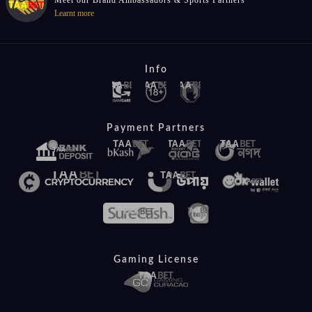
Learnt more
Info
Payment Partners
Gaming License