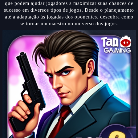
que podem ajudar jogadores a maximizar suas chances de
sucesso em diversos tipos de jogos. Desde o planejamento
até a adaptação às jogadas dos oponentes, descubra como
se tornar um maestro no universo dos jogos.